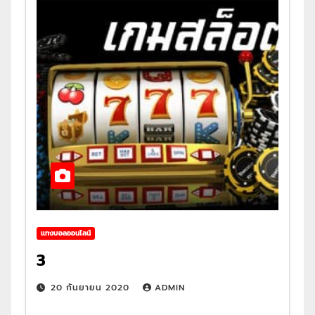
แทงบอลออนไลน์
3
20 กันยายน 2020
ADMIN