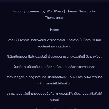
Proudly powered by WordPress
|
Theme: Newsup by
Themeansar
.
Home
คาสิโนยืมเครดิต รวยได้ง่ายๆ ด้วยวิธีการเล่น บาคาร่าที่เป็นมืออาชีพ เล่น
แบบไหนห้ามพลาดเด็ดขาด
ทีเด็ดเซียนบอล ทีเด็ดบอลวันนี้ ฟันธงบอล ทรรศนะบอลคืนนี้ วิเคราะห์บอล
ปั่นสล็อต สล็อตเว็บแม่ สล็อตทุนน้อย เกมสล็อตที่แตกง่ายที่สุด
ราคาบอลดูยังไง วิธีดูราคาบอล แทงบอลยังไงให้ได้เงิน การเดิมพันฟุตบอล
หลักการเล่นให้ได้เงินจริง !
ราคาแทงบอลวันนี้ แทงบอลบนมือถือ แทงบอลUFA เว็บแทงบอลเชื่อถือได้
อันดับ1