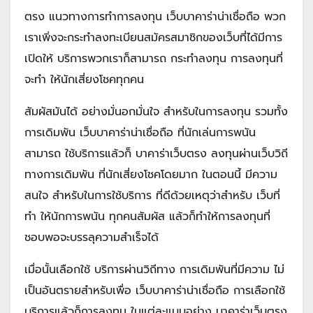
ตรง แนวทางการทำการลงทุน เว็บบาคาร่าน่าเชื่อถือ พวก
เราเพิ่งจะกระทำลงทะเบียนสมัครสมาชิกของเว็บที่ได้มีการ
เปิดให้ บริการพวกเราก็สามารถ กระทำลงทุน การลงทุนที่
จะทำ ให้นักเสี่ยงโชคทุกคน
สัมผัสมันได้ อย่างมั่นอกมั่นใจ สำหรับในการลงทุน รวมทั้ง
การเดิมพัน เว็บบาคาร่าน่าเชื่อถือ ที่นักเล่นการพนัน
สามารถ ใช้บริการแล้วก็ บาคาร่าเว็บตรง ลงทุนผ่านเว็บวิถี
ทางการเดิมพัน ที่นักเสี่ยงโชคโดยมาก ในตอนนี้ มีความ
สนใจ สำหรับในการใช้บริการ ที่ดีด้วยเหตุว่าสำหรับ เว็บที่
ทำ ให้นักการพนัน ทุกคนสัมผัส แล้วก็ทำให้การลงทุนที่
ชอบพอจะบรรลุความสำเร็จได้
เมื่อนั้นเลือกใช้ บริการผ่านวิถีทาง การเดิมพันที่มีความ ไม่
เป็นอันตรายสำหรับเพื่อ เว็บบาคาร่าน่าเชื่อถือ การเลือกใช้
บริการแล้วก็การลงทุน ในแต่ละแบบอย่าง บาคาร่าเว็บตรง