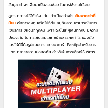
ข้อมูล ต่างๆเพื่อมาเป็นส่วนช่วย ในการใช้งานได้เลย
สูตรบาคาร่าใช้ได้จริง เล่นแล้วเป็นอย่างไร
เว็บบาคาร่าที่
นิยม
ต่อการลงทุนหรือไม่ก็ขึ้น อยู่กับความสามารถในการ
ใช้บริการ ของเราทุกคน เพราะฉะนั้นให้ผู้เล่นทุกคน มีความ
ปลอดภัย ในการเล่นเกมและ สร้างสรรผลกำไร ของตัว
เองให้ดีนี่คือรูปแบบการ แทงบาคาร่า Pantipสำหรับการ
แทงบาคาร่าความปลอดภัย สำหรับในการเลือกใช้บริการ