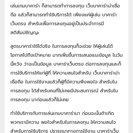
เล่นเกมบาคาร่า ก็สามารถทำการลงทุน เว็บบาคาร่าน่าเชื่อ
ถือ แล้วก็สามารถทำใช้บริการได้ เพียงแค่ผู้เล่น บาคาร่า
เว็บตรง สำหรับเพื่อการลงทุนอยู่เป็นประจำการมี
สติสัมปชัญญะ
สูตรบาคาร่าใช้ได้จริง ในการลงทุนก็จะช่วย ให้ผู้เล่นได้
โอกาสไปถึงเป้าหมาย มากเพิ่มขึ้นการเสนอแนะข้อมูล ในวัน
นี้หวัง ว่าจะเป็นข้อมูล บาคาร่าเว็บตรง ต่อการลงทุนและก็
การใช้บริการให้แก่ผู้ที่ ให้ความสนใจสำหรับ เว็บบาคาร่าน่า
เชื่อถือ ในการใช้งานแล้วก็ผู้ที่มีความพึงพอใจ สำหรับใน
การลงทุน ได้สำหรับคนที่ไม่เคยมีประสบการณ์ สำหรับใน
การลงทุน มาก่อนแล้วก็ไม่เคย
ทำใช้บริการกับการเล่นเกมบาคาร่ามา ก่อนฉะนั้นถ้าเกิด
พวกเรามีความ พอใจสำหรับในการลงทุน ให้ความสนใจ
สำหรับการใช้บริการ ปรารถนาทางการใช้งาน บาคาร่าเว็บ