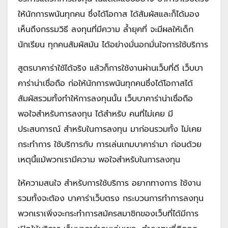
ให้นักการพนันทุกคน ซึ่งได้โอกาส ได้สัมผัสและก็ได้มอง
เห็นถึงกรรมวิธี ลงทุนที่มีความ ล้ำยุคที่ จะมีผลให้เด็ก
นักเรียน ทุกคนสัมผัสมัน ได้อย่างมั่นอกมั่นใจการใช้บริการ
สูตรบาคาร่าใช้ได้จริง แล้วก็การใช้งานผ่านเว็บที่ดี เว็บบา
คาร่าน่าเชื่อถือ ก่อให้นักการพนันทุกคนซึ่งได้โอกาสได้
สัมผัสรวมทั้งทำให้การลงทุนนั้น เว็บบาคาร่าน่าเชื่อถือ
พอใจสำหรับการลงทุน ได้สำหรับ คนที่ไม่เคย มี
ประสบการณ์ สำหรับในการลงทุน มาก่อนรวมทั้ง ไม่เคย
กระทำการ ใช้บริการกับ การเล่นเกมบาคาร่ามา ก่อนด้วย
เหตุนี้แม้พวกเรามีความ พอใจสำหรับในการลงทุน
ให้ความสนใจ สำหรับการใช้บริการ อยากทางการ ใช้งาน
รวมทั้งจะต้อง บาคาร่าเว็บตรง กระบวนการทำการลงทุน
พวกเราเพิ่งจะกระทำการสมัครสมาชิกของเว็บที่ได้มีการ