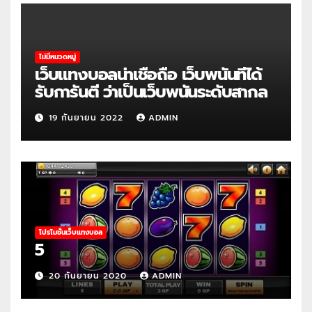
ไม่มีหมวดหมู่
เว็บแทงบอลน่าเชื่อถือ เว็บพนันที่ได้
รับการันตี ว่าเป็นเว็บพนันระดับสากล
19 กันยายน 2022
ADMIN
โปรโมชั่นเว็บแทงบอล
5
20 กันยายน 2020
ADMIN