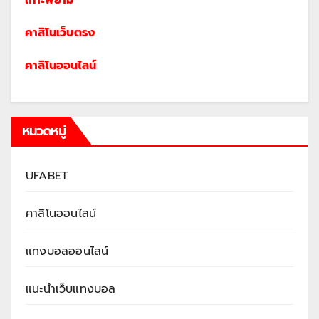
เกาะพยาม
คาสิโนเว็บตรง
คาสิโนออนไลน์
หมวดหมู่
UFABET
คาสิโนออนไลน์
แทงบอลออนไลน์
แนะนำเว็บแทงบอล