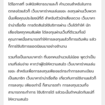
ได้โอกาสที่ จะพินิจพิจารณาและก็ คำนวณสำหรับในการ
ตกลงใจแล้วก็ เว็บบาคาร่าคนเล่นเยอะ ลงทุนผ่านเว็บพวก
นั้นเพื่อคุณประโยชน์ที่ดี สำหรับตัวนักเสี่ยงดวง เว็บบาคา
ร่าน่าเชื่อถือ การตัดสินใจใช้บริการผ่าน เว็บได้ทำให้ นัก
เสี่ยงโชคทุกคนสัมผัส ได้ลงทุนผ่านเว็บที่ดีรวมทั้งมี
คุณภาพเมื่อสามารถทำให้การลงทุนแล้วก็การเดิมพัน แล้ว
ก็การใช้บริการยอดนิยมมาอย่างช้านาน
รวมทั้งเป็นเกมบาคาร่า ที่บอกคนจำนวนไม่น้อย พูดว่าเป็น
เกมที่เล่นง่าย หากว่าผู้ใดให้ความสนใจ เว็บบาคาร่าคนเล่น
เยอะ สำหรับเพื่อการลงทุนเพียงแต่กระทำการลงทะเบียน
เป็นสมาชิก เว็บบาคาร่าน่าเชื่อถือ เกี่ยวกับการใช้งานแล้วก็
การลงทุน เพียงเท่านี้ ก็สามารถทำ การลงทุนรวมทั้ง
สามารถกระทำการ ใช้บริการได้ แล้วฉะนั้นถ้าคนใดกันแน่ที่
ให้ความสนใจ