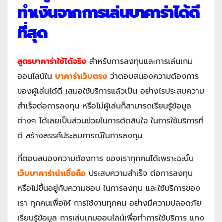
ทำเงินจากการเล่นบาคาร่าได้ดี
ที่สุด
สูตรบาคาร่าใช้ได้จริง
สำหรับการลงทุนและการเล่นเกม
ออนไลน์ใน
บาคาร่าเว็บตรง
ว่าตอบสนองความต้องการ
ของผู้เล่นได้ดี เสมอใช้บริการแล้วเป็น อย่างไรประสบความ
สำเร็จต่อการลงทุน หรือไม่ผู้เล่นก็สามารถเรียนรู้ข้อมูล
ต่างๆ ได้เลยเป็นส่วนช่วยในการตัดสินใจ ในการใช้บริการที่
ดี สร้างสรรค์ประสบการณ์ในการลงทุน
ที่ตอบสนองความต้องการ ของเราทุกคนได้เพราะฉะนั้น
เว็บบาคาร่าน่าเชื่อถือ
ประสบความสำเร็จ ต่อการลงทุน
หรือไม่ขึ้นอยู่กับความชอบ ในการลงทุน และใช้บริการของ
เรา ทุกคนเพื่อให้ การใช้งานทุกคน อย่างมีความปลอดภัย
เรียนรู้ข้อมูล การเล่นเกมออนไลน์เพื่อทำการใช้บริการ แทง