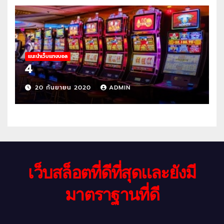
แนะนำเว็บแทงบอล
4
20 กันยายน 2020
ADMIN
เว็บสล็อตที่ดีที่สุดและยังมี
มาตราฐานที่ดี