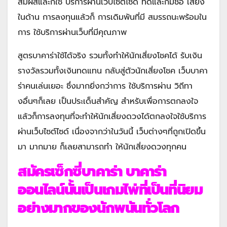
สัมผัสและก็ใช้ บริการผ่านเว็บไซต์ไซด์ ที่ดีและก็มีชื่อ เสียง
ในด้าน การลงทุนแล้วก็ การเดิมพันที่มี สมรรถนะพร้อมใน
การ ใช้บริการผ่านเว็บที่มีคุณภาพ
สูตรบาคาร่าใช้ได้จริง รวมทั้งทำให้นักเสี่ยงโชคได้ รับเงิน
รางวัลรวมทั้งเงินทดแทน กลับสู่ตัวนักเสี่ยงโชค เว็บบาคา
ร่าคนเล่นเยอะ ซึ่งมากยิ่งกว่าการ ใช้บริการผ่าน วิถีทา
งอื่นๆก็เลย เป็นประเด็นสำคัญ สำหรับเพื่อการตกลงใจ
แล้วก็การลงทุนที่จะทำให้นักเสี่ยงดวงได้ตกลงใจใช้บริการ
ผ่านเว็บไซต์ไซด์ เนื่องจากว่าในวันนี้ เว็บต่างๆที่ถูกเปิดขึ้น
มา มากมาย ก็เลยสามารถทำ ให้นักเสี่ยงดวงทุกคน
สมัครเซ็กซี่บาคาร่า บาคาร่า
ออนไลน์นั้นเป็นเกมไพ่ที่เป็นที่นิยม
อย่างมากของนักพนันทั่วโลก