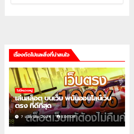
เรื่องถัดไปและสิ่งที่น่าสนใจ
ไม่มีหมวดหมู่
เล่นสล็อต บนเว็บ พนันออนไลน์เว็บ
ตรง ที่ดีที่สุด
7 มกราคม 2024
EDITOR