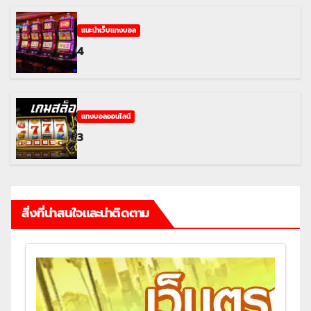
แนะนำเว็บแทงบอล
4
แทงบอลออนไลน์
3
สิ่งที่น่าสนใจและน่าติดตาม