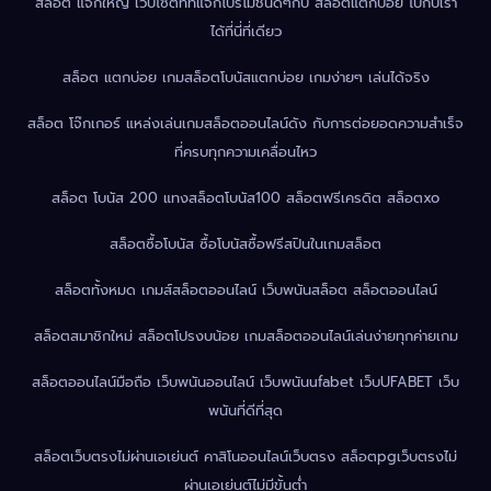
สล็อต แจกใหญ่ เว็บไซต์ที่ที่แจกโปรโมชั่นดีๆกับ สล็อตแตกบ่อย ไปกับเรา
ได้ที่นี่ที่เดียว
สล็อต แตกบ่อย เกมสล็อตโบนัสแตกบ่อย เกมง่ายๆ เล่นได้จริง
สล็อต โจ๊กเกอร์ แหล่งเล่นเกมสล็อตออนไลน์ดัง กับการต่อยอดความสำเร็จ
ที่ครบทุกความเคลื่อนไหว
สล็อต โบนัส 200 แทงสล็อตโบนัส100 สล็อตฟรีเครดิต สล็อตxo
สล็อตซื้อโบนัส ซื้อโบนัสซื้อฟรีสปินในเกมสล็อต
สล็อตทั้งหมด เกมส์สล็อตออนไลน์ เว็บพนันสล็อต สล็อตออนไลน์
สล็อตสมาชิกใหม่ สล็อตโปรงบน้อย เกมสล็อตออนไลน์เล่นง่ายทุกค่ายเกม
สล็อตออนไลน์มือถือ เว็บพนันออนไลน์ เว็บพนันufabet เว็บUFABET เว็บ
พนันที่ดีที่สุด
สล็อตเว็บตรงไม่ผ่านเอเย่นต์ คาสิโนออนไลน์เว็บตรง สล็อตpgเว็บตรงไม่
ผ่านเอเย่นต์ไม่มีขั้นต่ํา