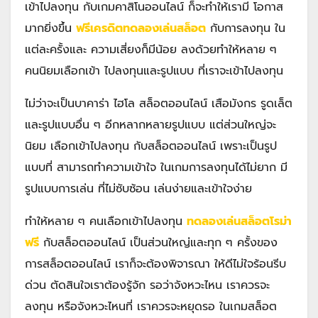
เข้าไปลงทุน กับเกมคาสิโนออนไลน์
ก็จะทำให้เรามี โอกาส
มากยิ่งขึ้น
ฟรีเครดิตทดลองเล่นสล็อต
กับการลงทุน ใน
แต่ละครั้งและ ความเสี่ยงก็มีน้อย ลงด้วยทำให้หลาย ๆ
คนนิยมเลือกเข้า ไปลงทุนและรูปแบบ ที่เราจะเข้าไปลงทุน
ไม่ว่าจะเป็นบาคาร่า ไฮโล สล็อตออนไลน์ เสือมังกร รูดเล็ต
และรูปแบบอื่น ๆ อีกหลากหลายรูปแบบ แต่ส่วนใหญ่จะ
นิยม เลือกเข้าไปลงทุน กับสล็อตออนไลน์
เพราะเป็นรูป
แบบที่ สามารถทำความเข้าใจ ในเกมการลงทุนได้ไม่ยาก มี
รูปแบบการเล่น ที่ไม่ซับซ้อน เล่นง่ายและเข้าใจง่าย
ทำให้หลาย ๆ คนเลือกเข้าไปลงทุน
ทดลองเล่นสล็อตโรม่า
ฟรี
กับสล็อตออนไลน์ เป็นส่วนใหญ่และทุก ๆ ครั้งของ
การสล็อตออนไลน์ เราก็จะต้องพิจารณา ให้ดีไม่ใจร้อนรีบ
ด่วน ตัดสินใจเราต้องรู้จัก รอว่าจังหวะไหน เราควรจะ
ลงทุน หรือจังหวะไหนที่ เราควรจะหยุดรอ ในเกมสล็อต