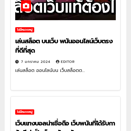
ไม่มีหมวดหมู่
เล่นสล็อต บนเว็บ พนันออนไลน์เว็บตรง
ที่ดีที่สุด
7 มกราคม 2024
EDITOR
เล่นสล็อต ออนไลน์บน เว็บสล็อตต…
ไม่มีหมวดหมู่
เว็บแทงบอลน่าเชื่อถือ เว็บพนันที่ได้รับกา