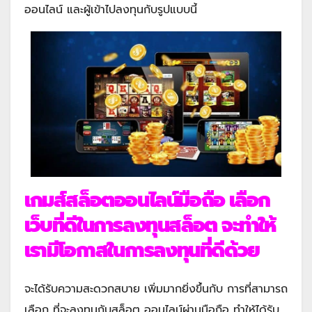
ออนไลน์ และผู้เข้าไปลงทุนกับรูปแบบนี้
เกมส์สล็อตออนไลน์มือถือ เลือก
เว็บที่ดีในการลงทุนสล็อต จะทำให้
เรามีโอกาสในการลงทุนที่ดีด้วย
จะได้รับความสะดวกสบาย เพิ่มมากยิ่งขึ้นกับ การที่สามารถ
เลือก ที่จะลงทุนกับสล็อต ออนไลน์ผ่านมือถือ
ทำให้ได้รับ