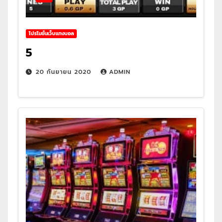
โปรโมชั่นเว็บแทงบอล
5
20 กันยายน 2020
ADMIN