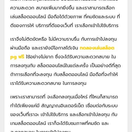
ความสะดวก สบายเพิ่มมากยิ่งขึ้น และเราสามารถเลือก
เล่นสล็อตออนไลน์ มือถือได้ด้วยภาพ ที่คมชัดและระบบ ที่
ดีของการให้ บริการที่ดีของเว็บที่ เราเลือกเข้าไปใช้บริการ
เราจึงไม่ติดขัดหรือ ไม่มีความราบรื่น กับการเข้าไปลงทุน
ผ่านมือถือ และเรายังมีโอกาสได้เงิน
ทดลองเล่นสล็อต
pg ฟรี
ใช้อย่างไม่ยาก ซึ่งจะได้รับความสะดวกสบาย ใน
การลงทุนกับ สล็อตออนไลน์ในแต่ละครั้ง เป็นอย่างดีที่สุด
ถ้าการเลือกที่จะลงทุน กับสล็อตออนไลน์ มือถือที่จะทำให้
เราได้รับความสะดวกสบาย ในการลงทุน
เพราะเราสามารถที่ จะเลือกลงทุนเมื่อไหร่ ที่ไหนก็สามารถ
ทำได้เพียงแค่มี สัญญาณอินเตอร์เน็ต เชื่อมต่อกับระบบ
ของเว็บที่เราจะ เข้าไปใช้บริการ และเลือกเข้าไปลงทุน กับ
เกมสล็อตออนไลน์ เราก็จะได้รับชมภาพที่คมชัด และ