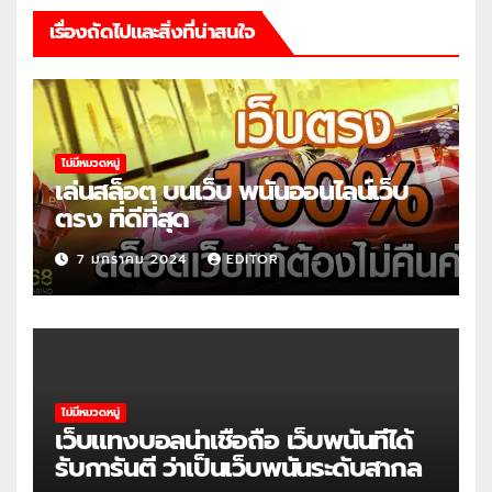
เรื่องถัดไปและสิ่งที่น่าสนใจ
ไม่มีหมวดหมู่
เล่นสล็อต บนเว็บ พนันออนไลน์เว็บ
ตรง ที่ดีที่สุด
7 มกราคม 2024
EDITOR
ไม่มีหมวดหมู่
เว็บแทงบอลน่าเชื่อถือ เว็บพนันที่ได้
รับการันตี ว่าเป็นเว็บพนันระดับสากล