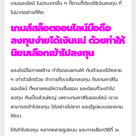
เกมออนไลน์ ในประเภทอื่น ๆ ก็ตามก็ต้องใช้เงินลงทุน ที่
ไม่มากอย่างที่คิด
เกมส์สล็อตออนไลน์มือถือ
ลงทุนง่ายได้เงินแน่ ด้วยทำให้
นิยมเลือกเข้าไปลงทุน
และยังมีโอกาสสร้าง กำไรตอบแทนให้ กับตัวเองได้หลาย
ๆ เท่าตัวอีกด้วย
ถ้าการที่เราเลือกลงทุน กับเกมคาสิโน
ออนไลน์ ที่หลายคนมีความชื่นชอบ และนิยมที่จะเข้าไป
ลงทุน กันเป็นส่วนใหญ่ เพราะเกมคาสิโนออนไลน์ เราจะ
สามารถเข้าไปลงทุน ได้อย่างไม่ยาก และมีรูปแบบของเกม
ให้เรา
ได้เข้าไปลงทุน หลากหลายรูปแบบ และการเลือกวิธีที่ จะ