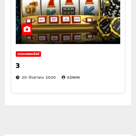
แทงบอลออนไลน์
3
20 กันยายน 2020
ADMIN