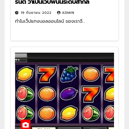
รันตี ว่าเป็นเว็บพนันระดับสากล
19 กันยายน 2022
ADMIN
ทำไมเว็ปแทงบอลออนไลน์ ของเราจึ…