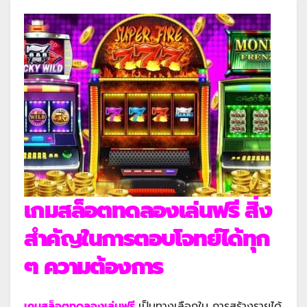
เกมสล็อตทดลองเล่นฟรี สิ่ง
สำคัญในการตอบโจทย์ได้ทุก
ๆ ความต้องการ
เกมสล็อตทดลองเล่นฟรี
เป็นทางเลือกใน การสร้างรายได้