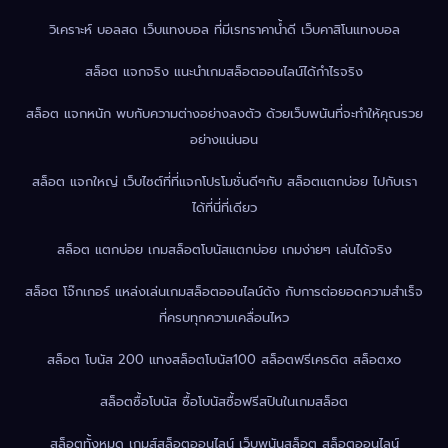
วิเคราะห์ บอลสด เว็บแทงบอล ที่มีเรทราคาน้ำดี เว็บคาสิโนแทงบอล
สล็อต แจกจริง แนะนำเกมสล็อตออนไลน์ได้กำไรจริง
สล็อต แจกหนัก พบกับความต่างอย่างลงตัว ด้วยเว็บพนันที่จะทำให้คุณรวย
อย่างแน่นอน
สล็อต แจกใหญ่ เว็บไซต์ที่ที่แจกโปรโมชั่นดีๆกับ สล็อตแตกบ่อย ไปกับเรา
ได้ที่นี่ที่เดียว
สล็อต แตกบ่อย เกมสล็อตโบนัสแตกบ่อย เกมง่ายๆ เล่นได้จริง
สล็อต โจ๊กเกอร์ แหล่งเล่นเกมสล็อตออนไลน์ดัง กับการต่อยอดความสำเร็จ
ที่ครบทุกความเคลื่อนไหว
สล็อต โบนัส 200 แทงสล็อตโบนัส100 สล็อตฟรีเครดิต สล็อตxo
สล็อตซื้อโบนัส ซื้อโบนัสซื้อฟรีสปินในเกมสล็อต
สล็อตทั้งหมด เกมส์สล็อตออนไลน์ เว็บพนันสล็อต สล็อตออนไลน์