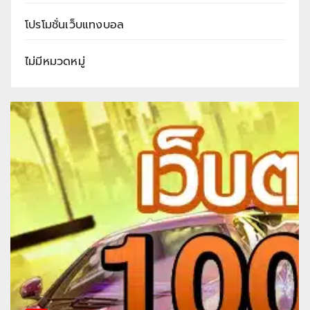
โปรโมชั่นเว็บแทงบอล
ไม่มีหมวดหมู่