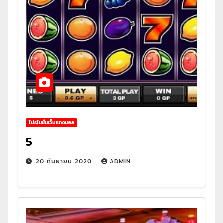
โปรโมชั่นเว็บแทงบอล
5
20 กันยายน 2020
ADMIN