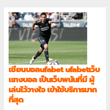
เซียนบอลufabet ufabetเว็บ
แทงบอล เป็นเว็บพนันที่มี ผู้
เล่นไว้วางใจ เข้าใช้บริการมาก
ที่สุด