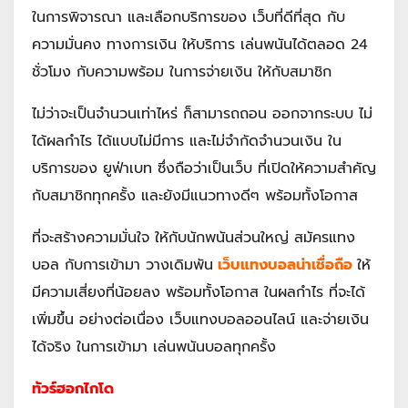
ในการพิจารณา และเลือกบริการของ เว็บที่ดีที่สุด กับ
ความมั่นคง ทางการเงิน ให้บริการ เล่นพนันได้ตลอด 24
ชั่วโมง กับความพร้อม ในการจ่ายเงิน ให้กับสมาชิก
ไม่ว่าจะเป็นจำนวนเท่าไหร่ ก็สามารถถอน ออกจากระบบ ไม่
ได้ผลกำไร ได้แบบไม่มีการ และไม่จำกัดจำนวนเงิน ใน
บริการของ ยูฟ่าเบท ซึ่งถือว่าเป็นเว็บ ที่เปิดให้ความสำคัญ
กับสมาชิกทุกครั้ง และยังมีแนวทางดีๆ พร้อมทั้งโอกาส
ที่จะสร้างความมั่นใจ ให้กับนักพนันส่วนใหญ่ สมัครแทง
บอล กับการเข้ามา วางเดิมพัน
เว็บแทงบอลน่าเชื่อถือ
ให้
มีความเสี่ยงที่น้อยลง พร้อมทั้งโอกาส ในผลกำไร ที่จะได้
เพิ่มขึ้น อย่างต่อเนื่อง เว็บแทงบอลออนไลน์ และจ่ายเงิน
ได้จริง ในการเข้ามา เล่นพนันบอลทุกครั้ง
ทัวร์ฮอกไกโด