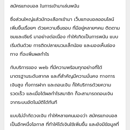
สมัครแทงบอล ในการเข้ามาเล่นพนัน
ซึ่งส่วนใหญ่แล้วมักจะเลือกเข้ามา เว็บแทงบอลออนไลน์
เพิ่มขึ้นเรื่อยๆ ด้วยความชื่นชอบ ที่มีอยู่หลายๆคน ติดตาม
ชมและเชียร์ มาอย่างต่อเนื่อง ทำให้เกิดเป็นการพนัน แบบ
เริ่มต้นด้วย การติดปลายนวมเล็กน้อย และมองเห็นช่อง
ทาง ที่จะเพิ่มผลกำไร
กับบริการของ web ที่มีความพร้อมทุกอย่างที่ได้
มาตรฐานระดับสากล และที่สำคัญมีความมั่นคง ทางการ
เงินสูง ทั้งการฝาก และถอนเงิน ก็ให้บริการด้วยความ
รวดเร็ว และเมื่อได้ผลกำไรสมาชิก ก็จะสามารถถอนเงิน
จากระบบอัตโนมัติได้ทันที
แบบไม่จำกัดวงเงิน ทำให้หลายคนมองว่า สมัครแทงบอล
เป็นอีกหนึ่งโอกาส ที่ทำให้ได้เงินใช้เพิ่มขึ้น และยังมีข้อมูลที่