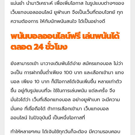
แม่นยำ นำมาวิเคราะห์ เพื่อเพิ่มโอกาส ในรูปแบบต่างๆของ
เว็บแทงบอลออนไลน์ ยูฟ่าเบท จึงเป็นเว็บที่ตอบโจทย์ ทุก
ความต้องการ ให้กับนักพนันสนใจ ได้เป็นอย่างดี
พนันบอลออนไลน์ฟรี เล่นพนันได้
ตลอด 24 ชั่วโมง
ยังสามารถเข้า มาวางเดิมพันได้ง่าย สมัครแทงบอล ไม่ว่า
จะเป็น การฝากขั้นต่ำเพียง 100 บาท และเลือกเข้ามา แทง
บอล เพียง 10 บาท ก็มีโอกาสได้เงินเพิ่มขึ้น หลายเท่าตัว
ขึ้น อยู่กับรูปแบบที่จะ ใช้ในการเล่นพนัน แต่ละครั้ง จึง
มั่นใจได้ว่า เว็บที่เลือกแทงบอล อย่างยูฟ่าเบท จะมีความ
มั่นคง ที่เชื่อถือได้ ถ้าการเลือกเข้ามา เว็บแทงบอล
ออนไลน์ ในปัจจุบันนี้ เป็นหนึ่งโอกาสที่
ทำให้หลายๆคน ได้เงินใช้ทุกวันก็จะต้อง มีความรอบคอบ