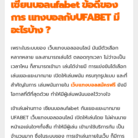
เซียนบอลufabet ข้อดีของ
การ แทงบอลกับUFABET มี
อะไรบ้าง ?
เพราะในระบบของ เว็บแทงบอลออนไลน์ มันมีตัวเลือก
หลากหลาย และสามารถเล่นได้ ตลอดทุกเวลา ไม่ว่าจะเป็น
เวลาไหน ก็สามารถเข้ามา เล่นได้ง่ายมี การแข่งขันได้เลือก
เล่นเยอะแยะมากมาย เปิดให้เล่นพนัน ครบทุกรูปแบบ และที่
สำคัญในการ เล่นพนันภายใน
เว็บแทงบอลสมัครฟรี
ยังมี
โอกาสที่ดีที่สุดด้วย ทำให้มีผู้เล่นพนันบอลไว้วางใจ
เข้าเล่นผ่านทาง เซียนบอลufabet กันเยอะแยะมากมาย
UFABET เว็บแทงบอลออนไลน์ เปิดให้เล่นโดย ไม่ผ่านนาย
หน้าเอเย่นใดๆทั้งสิ้น ทำให้มีผู้เล่น เข้ามาใช้บริการกัน เป็น
จำนวนมาก ซึ่งในระบบของ การเข้าเล่นภายในเว็บ ก็มีการ