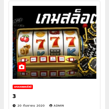
แทงบอลออนไลน์
3
20 กันยายน 2020
ADMIN