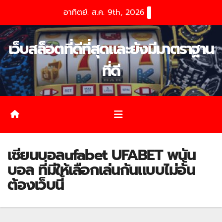
Skip
อาทิตย์. ส.ค. 9th, 2026
to
content
เว็บสล็อตที่ดีที่สุดและยังมีมาตราฐาน
ที่ดี
เซียนบอลufabet UFABET พนัน
บอล ที่มีให้เลือกเล่นกันแบบไม่อั้น
ต้องเว็บนี้