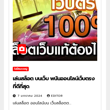
ไม่มีหมวดหมู่
เล่นสล็อต บนเว็บ พนันออนไลน์เว็บตรง
ที่ดีที่สุด
7 มกราคม 2024
EDITOR
เล่นสล็อต ออนไลน์บน เว็บสล็อตต…